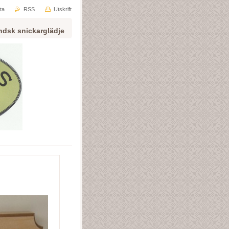
ta
RSS
Utskrift
ndsk snickarglädje