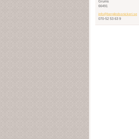
Grums
66491
info@ber
glindssn
ickeri.s
e
070-52 53 63 9