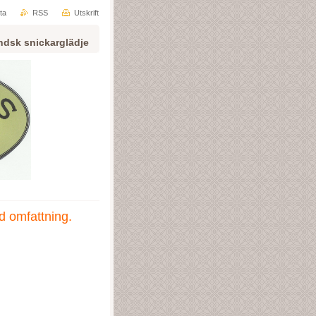
ta
RSS
Utskrift
ndsk snickarglädje
ad omfattning.