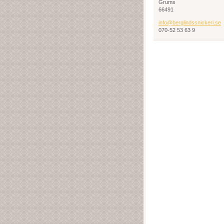
Grums
66491
info@ber
glindssn
ickeri.s
e
070-52 53 63 9