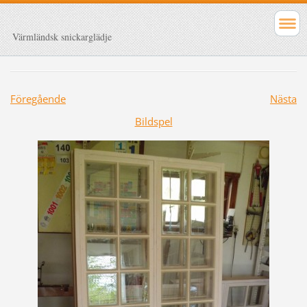
Värmländsk snickarglädje
Föregående
Nästa
Bildspel