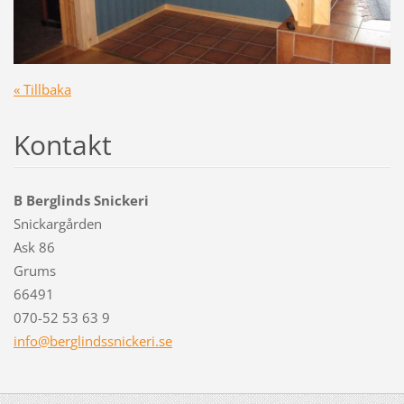
« Tillbaka
Kontakt
B Berglinds Snickeri
Snickargården
Ask 86
Grums
66491
070-52 53 63 9
info@ber
glindssn
ickeri.s
e