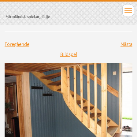
Värmländsk snickarglädje
Föregående
Nästa
Bildspel