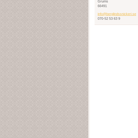
Grums
66491
info@ber
glindssn
ickeri.s
e
070-52 53 63 9