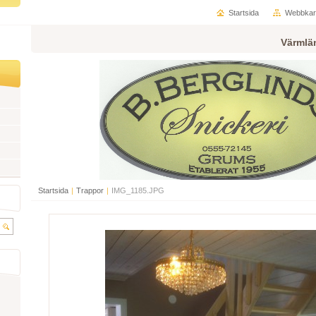
Startsida
Webbkar
Värmlä
Startsida
|
Trappor
|
IMG_1185.JPG