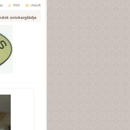
ta
RSS
Utskrift
ndsk snickarglädje