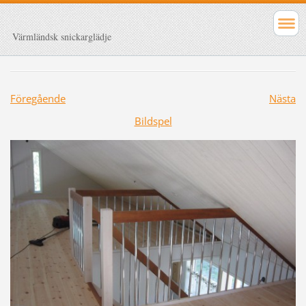
Värmländsk snickarglädje
Föregående
Nästa
Bildspel