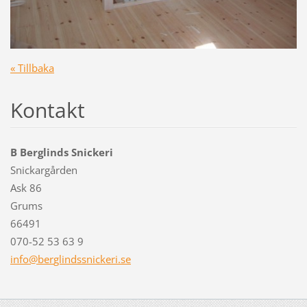
« Tillbaka
Kontakt
B Berglinds Snickeri
Snickargården
Ask 86
Grums
66491
070-52 53 63 9
info@ber
glindssn
ickeri.s
e